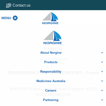
Contact us
MENU
MENU
Home
France
About Norgine
Products
Responsibility
TRANSPARENCE DES LIENS D’INTERET – France
Medicines Australia
NORGINE Pharma, 2 rue Jacques Daguerre, 92500
Careers
RUEIL MALMAISON
Partnering